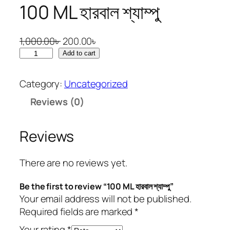
100 ML হারবাল শ্যাম্পু
O
C
1,000.00
৳
200.00
৳
1
r
u
Add to cart
0
i
r
0
g
r
Category:
Uncategorized
M
i
e
Reviews (0)
L
n
n
হা
a
t
র
l
p
Reviews
বা
p
r
ল
r
i
There are no reviews yet.
শ্যা
i
c
ম্পু
c
e
Be the first to review “100 ML হারবাল শ্যাম্পু”
q
e
i
Your email address will not be published.
u
w
s
Required fields are marked
*
a
a
:
Your rating
*