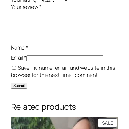
n
s
2
Your review
*
t
:
0
i
1
0
t
,
.
y
0
0
0
0
0
৳
Name
*
.
Email
*
0
.
0
Save my name, email, and website in this
৳
browser for the next time I comment.
.
Related products
PRODU
SALE
ON