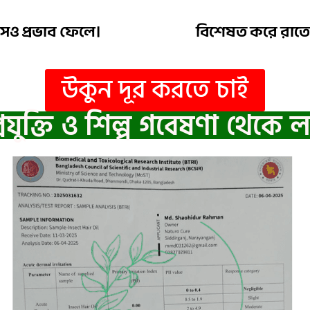
েও প্রভাব ফেলে।
বিশেষত করে রাতে 
উকুন দূর করতে চাই
্রযুক্তি ও শিল্প গবেষণা থেকে ল