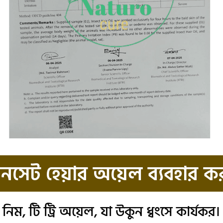
নসেট হেয়ার অয়েল ব্যবহার 
িম, টি ট্রি অয়েল, যা উকুন ধ্বংসে কার্যকর।